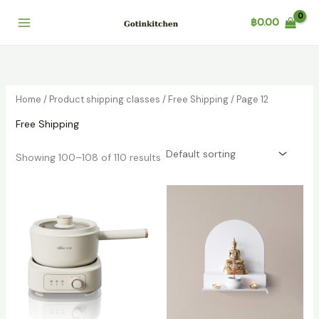
Skip
฿
0.00
to
content
Home
/ Product shipping classes /
Free Shipping
/ Page 12
Free Shipping
Showing 100–108 of 110 results