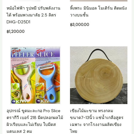
หม้อไฟฟ้า รูปหมี ปรับพลังงาน
หิ้งพระ มินิมอล โมเดิร์น ติดผนัง
ได้ พร้อมพวงมาลัย 2.5 ลิตร
วางบนชั้น
DHG-D25D1
฿
3,000.00
฿
1,200.00
อุปกรณ์ ขูดมะละกอ Pro Slice
เขียงไม้มะขาม ทรงกลม
ตรากีวี เบอร์ 218 มีดปลอกผลไม้
ขนาด7-13นิ้ว แช่น้ำเกลือสูตร
ผิวเรียบและไม่เรียบ ใบมีดส
เฉพาะ จากโรงงานผลิตเขียง
แตนเลส 2 คม
ไทย