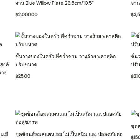
จาน Blue Willow Plate 26.5cm/10.5″
จาน
฿
2,000.00
฿
3,
ชั้นวางของในครัว ที่คว่ำชาม วางถ้วย พลาสติก
ชั้
สงค์
ปรับขนาด
ปรั
วาง
฿
25.00
฿
21
ชุด
ม.สี
ชุดช้อนส้อมสแตนเลส ไม่เป็นสนิม และปลอดภัยต่อ
฿
15