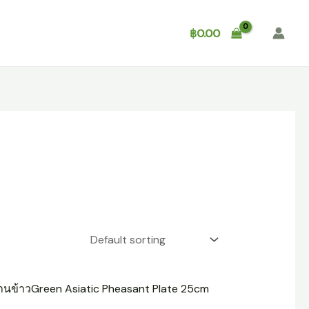
Shop
About
Contact
฿
0.00