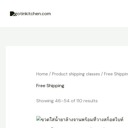
Skip
to
content
Home
/ Product shipping classes /
Free Shippi
Free Shipping
Showing 46–54 of 110 results