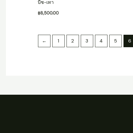
บีช-เทา
฿
8,500.00
←
1
2
3
4
5
6