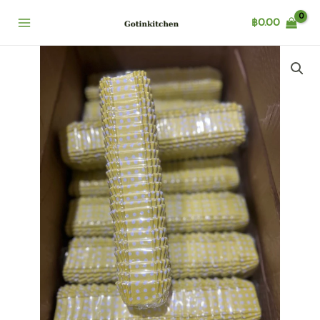
Skip
฿
0.00
to
content
กระทง
บรา
วนี่
สี่เหลี่ยม
250ใบ
4.5*4.5cm.
quantity