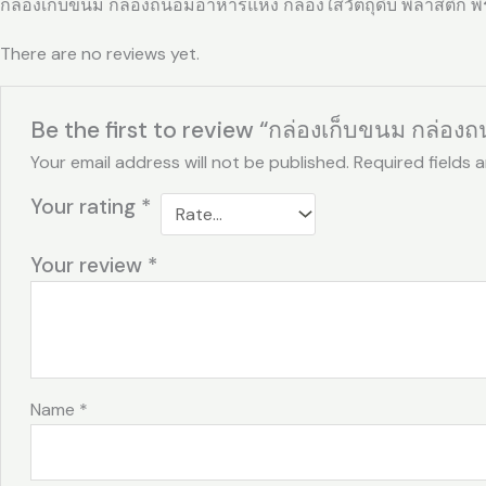
กล่องเก็บขนม กล่องถนอมอาหารแห้ง กล่องใส่วัตถุดิบ พลาสติก 
There are no reviews yet.
Be the first to review “กล่องเก็บขนม กล่อง
Your email address will not be published.
Required fields 
Your rating
*
Your review
*
Name
*