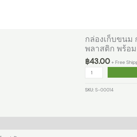
Home
กล่อง
กล่องเก็บขนม 
เก็บ
พลาสติก พร้อ
ขนม
กล่อง
฿
43.00
+ Free Ship
ถนอม
อาหาร
แห้ง
กล่อง
SKU:
S-00014
ใส่
วัตถุดิบ
พลาสติก
พร้อม
ฝา
ปิด