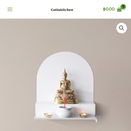
Skip
฿
0.00
to
content
หิ้ง
พระ
มิ
นิ
มอล
โม
เดิร์น
ติด
ผนัง
วาง
บน
ชั้น
quantity