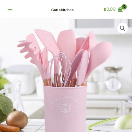
Skip
฿
0.00
to
content
เซ็ต
เครื่อง
ครัว
11
ชิ้น+ถัง
ซิ
ลิ
โคน
ทน
ความ
ร้อน
เครื่อง
ครัว
ทัพพี
ตะหลิว
Kitchen
set