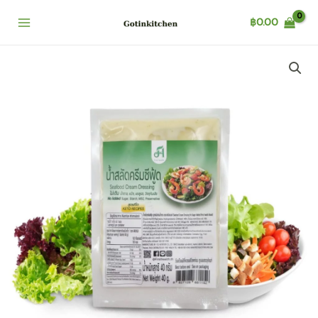
Skip
฿
0.00
to
content
First
health
น้ำ
สลัด
คีโต
ขนาด
บรรจุ
40
กรัม
(Keto
Salad
Dressing
Sachet
40g.)
quantity