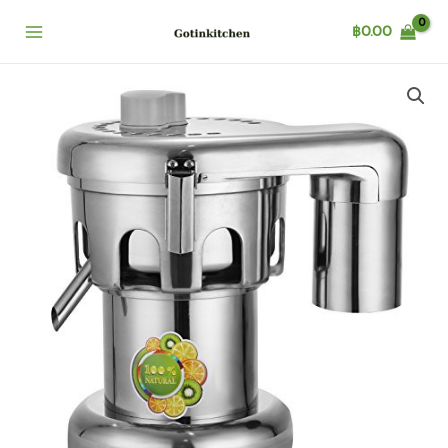
Skip
฿
0.00
to
content
FUJI
ICE
เครื่อง
แยก
กาก
ผัก
และ
ผลไม
quantity